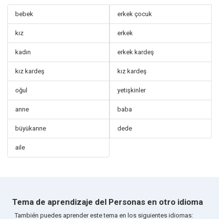
bebek
erkek çocuk
kız
erkek
kadın
erkek kardeş
kız kardeş
kız kardeş
oğul
yetişkinler
anne
baba
büyükanne
dede
aile
Tema de aprendizaje del Personas en otro idioma
También puedes aprender este tema en los siguientes idiomas: