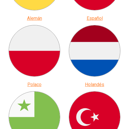
Alemán
Español
Polaco
Holandés