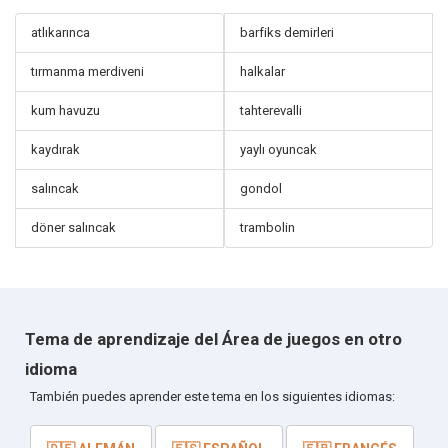
atlıkarınca
barfiks demirleri
tırmanma merdiveni
halkalar
kum havuzu
tahterevalli
kaydırak
yaylı oyuncak
salıncak
gondol
döner salıncak
trambolin
Tema de aprendizaje del Área de juegos en otro
idioma
También puedes aprender este tema en los siguientes idiomas: