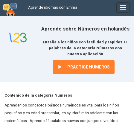
Aprende idiomas con Emma
In
/
uitkl
Aprende sobre Números en holandés
Enseña a los niños con facilidad y rapidez 11
palabras de la categoría Números con
nuestra aplicación
PRACTICE NÚMEROS
Contenido de la categoría Números
Aprender los conceptos básicos numéricos es vital para los niños
pequeños y en edad preescolar, les ayudará más adelante con las
matemáticas. ¡Aprende 11 palabras nuevas con juegos divertidos!