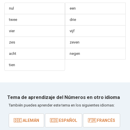
nul
een
twee
drie
vier
vijf
zes
zeven
acht
negen
tien
Tema de aprendizaje del Números en otro idioma
También puedes aprender este tema en los siguientes idiomas:
🇩🇪 ALEMÁN
🇪🇸 ESPAÑOL
🇫🇷 FRANCÉS