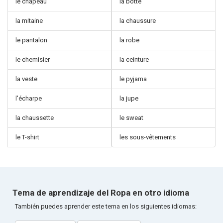
le chapeau
la botte
la mitaine
la chaussure
le pantalon
la robe
le chemisier
la ceinture
la veste
le pyjama
l'écharpe
la jupe
la chaussette
le sweat
le T-shirt
les sous-vêtements
Tema de aprendizaje del Ropa en otro idioma
También puedes aprender este tema en los siguientes idiomas: