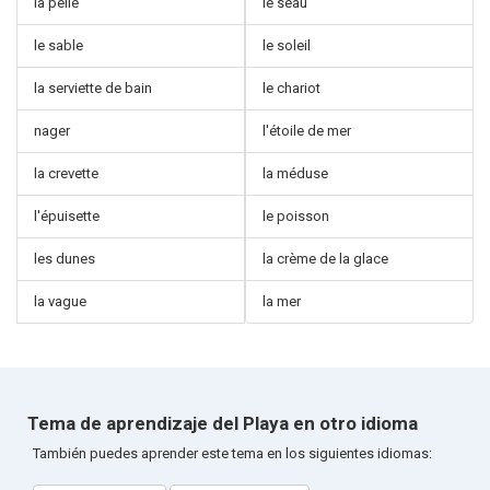
la pelle
le seau
le sable
le soleil
la serviette de bain
le chariot
nager
l'étoile de mer
la crevette
la méduse
l'épuisette
le poisson
les dunes
la crème de la glace
la vague
la mer
Tema de aprendizaje del Playa en otro idioma
También puedes aprender este tema en los siguientes idiomas: